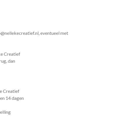
@nellekecreatief.nl, eventueel met
ke Creatief
rug, dan
e Creatief
nen 14 dagen
elling