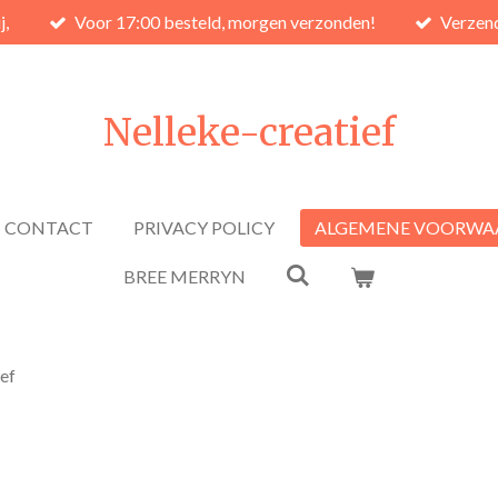
j,
Voor 17:00 besteld, morgen verzonden!
Verzend
Nelleke-creatief
CONTACT
PRIVACY POLICY
ALGEMENE VOORWA
BREE MERRYN
ef