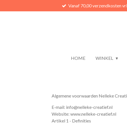
Vanaf 70,00 verzendkosten vri
Ga
direct
naar
de
hoofdinhoud
HOME
WINKEL
Algemene voorwaarden Nelleke Creati
E-mail: info@nelleke-creatief.nl
Website: www.nelleke-creatief.nl
Artikel 1 - Definities