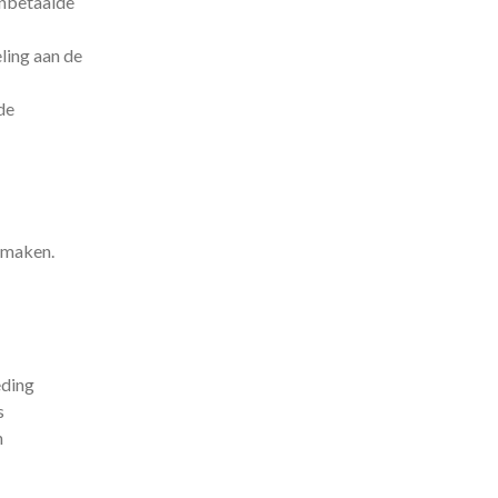
onbetaalde
ling aan de
de
 maken.
eding
s
n