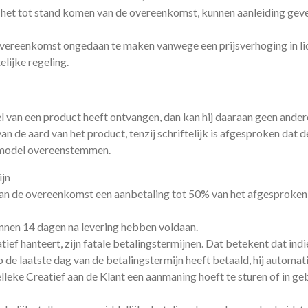
f het tot stand komen van de overeenkomst, kunnen aanleiding gev
vereenkomst ongedaan te maken vanwege een prijsverhoging in lid 
elijke regeling.
 van een product heeft ontvangen, dan kan hij daaraan geen ander
an de aard van het product, tenzij schriftelijk is afgesproken dat d
 model overeenstemmen.
ijn
van de overeenkomst een aanbetaling tot 50% van het afgesproke
innen 14 dagen na levering hebben voldaan.
ief hanteert, zijn fatale betalingstermijnen. Dat betekent dat indi
p de laatste dag van de betalingstermijn heeft betaald, hij automati
lleke Creatief aan de Klant een aanmaning hoeft te sturen of in g