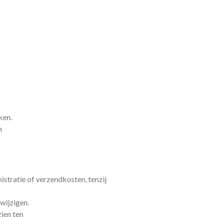
ken.
n
nistratie of verzendkosten, tenzij
 wijzigen.
ien ten