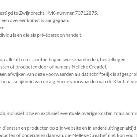
evestigd te Zwijndrecht, KvK-nummer 70712875.
f een overeenkomst is aangegaan.
en.
ividu is en die als privépersoon handelt.
p alle offertes, aanbiedingen, werkzaamheden, bestellingen,
sten of producten door of namens Nelleke Creatief.
een afwijken van deze voorwaarden als dat schriftelijk is afgespro
e toepasselijkheid van de algemene voorwaarden van de Klant of va
o’s, inclusief btw en exclusief eventuele overige kosten zoals admi
 diensten en producten op zijn website en in andere uitingen altijd
ducten of onderdelen daarvan, die Nelleke Creatief niet kon voorz