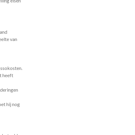
lling eisen
aand
eelte van
assokosten.
t heeft
orderingen
et hij nog