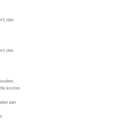
rt, dan
rt, dan
houden,
die kosten
alen aan
jn