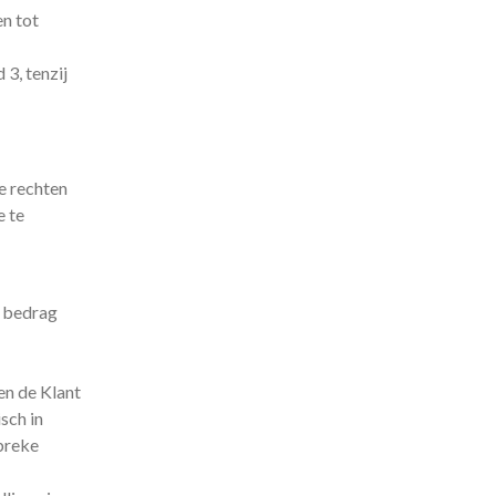
en tot
3, tenzij
e rechten
e te
n bedrag
en de Klant
sch in
ebreke