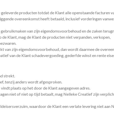
le geleverde producten totdat de Klant alle openstaande facturen v
liggende overeenkomst heeft betaald, inclusief vorderingen vanwe
tief gebruikmaken van zijn eigendomsvoorbehoud en de zaken terug
 de Klant, mag de Klant de producten niet verpanden, verkopen,
bezwaren.
akt van zijn eigendomsvoorbehoud, dan wordt daarmee de overe
ief van de Klant schadevergoeding, gederfde winst en rente eise
d strekt.
ief, tenzij anders wordt afgesproken.
 vindt plaats op het door de Klant aangegeven adres.
n niet of niet op tijd betaalt, mag Nelleke Creatief zijn verplic
huldeisersverzuim, waardoor de Klant een verlate levering niet aan 