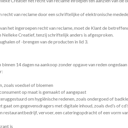
lleke Creatief het recht van reclame inroepen ten aanzien van de 
n recht van reclame door een schriftelijke of elektronische medede
 van het ingeroepen recht van reclame, moet de Klant de betreffen
Nelleke Creatief, tenzij schriftelijk anders is afgesproken.
ughalen of -brengen van de producten in lid 3.
p binnen 14 dagen na aankoop zonder opgave van reden ongedaan
r:
en, zoals voedsel of bloemen
de consument op maat is gemaakt of aangepast
n teruggestuurd om hygiënische redenen, zoals ondergoed of badkl
het gaat om gegevensdragers met digitale inhoud, zoals dvd’s of cd’
een restaurantbedrijf, vervoer, een cateringopdracht of een vorm va
krant is