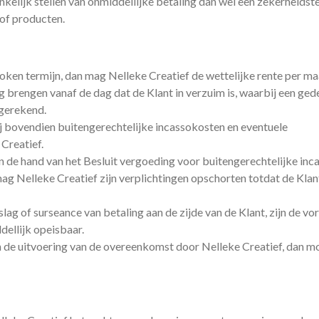
kelijk stellen van onmiddellijke betaling dan wel een zekerheidste
 of producten.
roken termijn, dan mag Nelleke Creatief de wettelijke rente per m
g brengen vanaf de dag dat de Klant in verzuim is, waarbij een ged
gerekend.
ij bovendien buitengerechtelijke incassokosten en eventuele
Creatief.
de hand van het Besluit vergoeding voor buitengerechtelijke inc
mag Nelleke Creatief zijn verplichtingen opschorten totdat de Klan
beslag of surseance van betaling aan de zijde van de Klant, zijn de v
dellijk opeisbaar.
 de uitvoering van de overeenkomst door Nelleke Creatief, dan mo