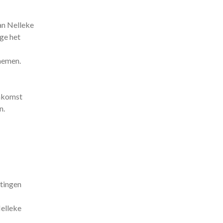
an Nelleke
ge het
nemen.
enkomst
n.
htingen
Nelleke