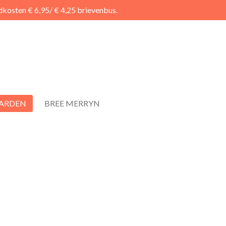
kosten € 6,95/ € 4,25 brievenbus.
ARDEN
BREE MERRYN