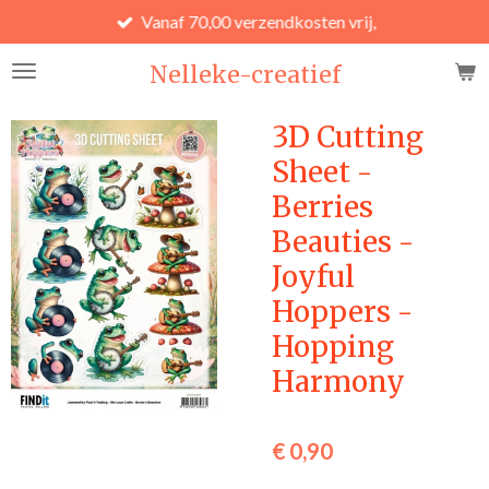
Vanaf 70,00 verzendkosten vrij,
Ga
direct
Nelleke-creatief
naar
de
hoofdinhoud
3D Cutting
Sheet -
Berries
Beauties -
Joyful
Hoppers -
Hopping
Harmony
€ 0,90